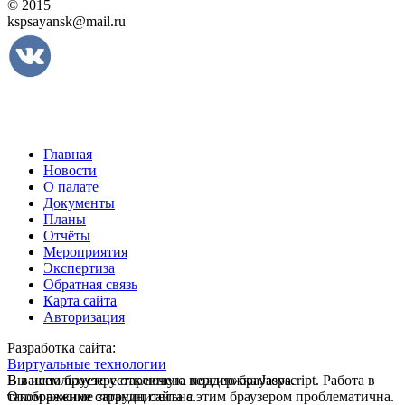
© 2015
kspsayansk@mail.ru
Главная
Новости
О палате
Документы
Планы
Отчёты
Мероприятия
Экспертиза
Обратная связь
Карта сайта
Авторизация
Разработка сайта:
Виртуальные технологии
В вашем браузере отключена поддержка Jasvscript. Работа в
Вы используете устаревшую версию браузера.
таком режиме затруднительна.
Отображение страниц сайта с этим браузером проблематична.